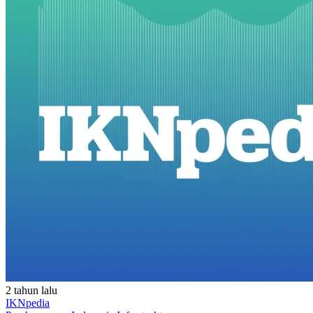
2 tahun lalu
IKNpedia