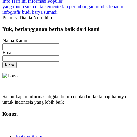
Info Hari Ini
Informasi Populer
yang muda suka data
kementerian perhubungan
mudik lebaran
infografis
budi karya sumadi
Penulis: Titania Nurrahim
Yuk, berlangganan berita baik dari kami
Nama Kamu
Email
Kirim
Sajian kajian informasi digital berupa data dan fakta tiap harinya
untuk indonesia yang lebih baik
Konten
Tentang Kami