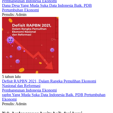
Pembangunan Indonesia
Ekonomi
Dana Desa
Yang Muda Suka Data
Indonesia Baik.
PDB
Pertumbuhan Ekonomi
Penulis: Admin
5 tahun lalu
Defisit RAPBN 2021, Dalam Rangka Pemulihan Ekonomi
Nasional dan Reformasi
Pembangunan Indonesia
Ekonomi
rapbn
Yang Muda Suka Data
Indonesia Baik.
PDB
Pertumbuhan
Ekonomi
Penulis: Admin