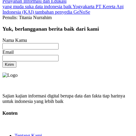
Pelayanan
Informasi dan Edukasi
yang muda suka data
indonesia baik
Yogyakarta
PT Kereta Api
Indonesia (KAI)
tambahan penyedia GeNoSe
Penulis: Titania Nurrahim
Yuk, berlangganan berita baik dari kami
Nama Kamu
Email
Kirim
Sajian kajian informasi digital berupa data dan fakta tiap harinya
untuk indonesia yang lebih baik
Konten
Tentang Kami