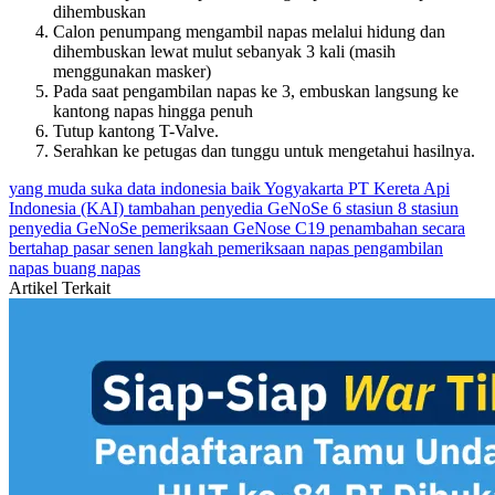
dihembuskan
Calon penumpang mengambil napas melalui hidung dan
dihembuskan lewat mulut sebanyak 3 kali (masih
menggunakan masker)
Pada saat pengambilan napas ke 3, embuskan langsung ke
kantong napas hingga penuh
Tutup kantong T-Valve.
Serahkan ke petugas dan tunggu untuk mengetahui hasilnya.
yang muda suka data
indonesia baik
Yogyakarta
PT Kereta Api
Indonesia (KAI)
tambahan penyedia GeNoSe
6 stasiun
8 stasiun
penyedia GeNoSe
pemeriksaan GeNose C19
penambahan secara
bertahap
pasar senen
langkah pemeriksaan
napas
pengambilan
napas
buang napas
Artikel Terkait