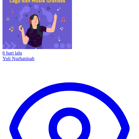
6 hari lalu
Yuli Nurhanisah