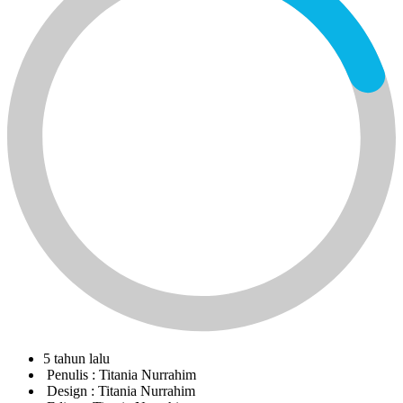
5 tahun lalu
Penulis :
Titania Nurrahim
Design :
Titania Nurrahim