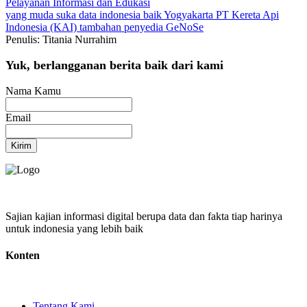
Pelayanan
Informasi dan Edukasi
yang muda suka data
indonesia baik
Yogyakarta
PT Kereta Api
Indonesia (KAI)
tambahan penyedia GeNoSe
Penulis: Titania Nurrahim
Yuk, berlangganan berita baik dari kami
Nama Kamu
Email
Kirim
Sajian kajian informasi digital berupa data dan fakta tiap harinya
untuk indonesia yang lebih baik
Konten
Tentang Kami