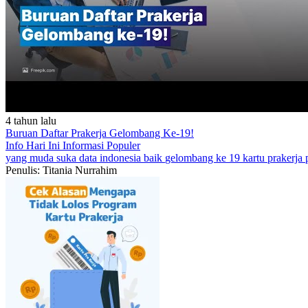
4 tahun lalu
Buruan Daftar Prakerja Gelombang Ke-19!
Info Hari Ini
Informasi Populer
yang muda suka data
indonesia baik
gelombang ke 19 kartu prakerja
Penulis: Titania Nurrahim