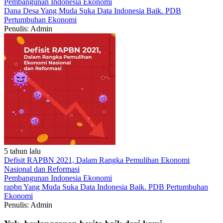
Pembangunan Indonesia
Ekonomi
Dana Desa
Yang Muda Suka Data
Indonesia Baik.
PDB
Pertumbuhan Ekonomi
Penulis: Admin
5 tahun lalu
Defisit RAPBN 2021, Dalam Rangka Pemulihan Ekonomi
Nasional dan Reformasi
Pembangunan Indonesia
Ekonomi
rapbn
Yang Muda Suka Data
Indonesia Baik.
PDB
Pertumbuhan
Ekonomi
Penulis: Admin