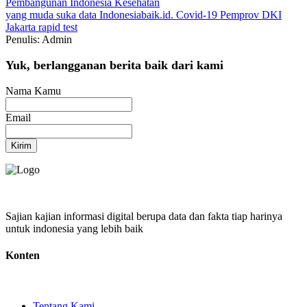
Pembangunan Indonesia
Kesehatan
yang muda suka data
Indonesiabaik.id.
Covid-19
Pemprov DKI
Jakarta
rapid test
Penulis: Admin
Yuk, berlangganan berita baik dari kami
Nama Kamu
Email
Kirim
Sajian kajian informasi digital berupa data dan fakta tiap harinya
untuk indonesia yang lebih baik
Konten
Tentang Kami