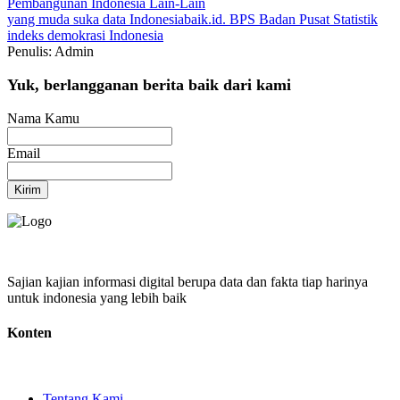
Pembangunan Indonesia
Lain-Lain
yang muda suka data
Indonesiabaik.id.
BPS
Badan Pusat Statistik
indeks demokrasi Indonesia
Penulis: Admin
Yuk, berlangganan berita baik dari kami
Nama Kamu
Email
Kirim
Sajian kajian informasi digital berupa data dan fakta tiap harinya
untuk indonesia yang lebih baik
Konten
Tentang Kami