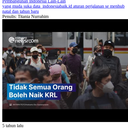
Pembangunan Indonesia
Lain-Lain
yang muda suka data
indonesiabaik.id
aturan perjalanan
se menhub
natal dan tahun baru
Penulis: Titania Nurrahim
5 tahun lalu