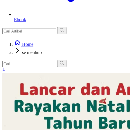
Ebook
Home
se menhub