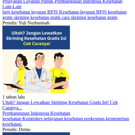
Pelayanan
Layanan Publik
Pembangunan Indonesia
Kesehatan
Lain-Lain
bpjs kesehatan
layanan BPJS Kesehatan
layanan BPJS kesehatan
gratis
skrining kesehatan gratis
cara skrining kesehatan gratis
Penulis: Yuli Nurhanisah
1 tahun lalu
Ultah? Jangan Lewatkan Skrining Kesehatan Gratis Ini! Cek
Caranya...
Pembangunan Indonesia
Kesehatan
kesehatan
Kemenkes
pelayanan kesehatan
puskesmas
kementerian
kesehatan.
Penulis: Demo