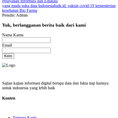
Pelayanan
Informasi dan Edukasi
yang muda suka data
Indonesiabaik.id.
vaksin covid-19
kementerian
kesehatan
Bio Farma
Penulis: Admin
Yuk, berlangganan berita baik dari kami
Nama Kamu
Email
Kirim
Sajian kajian informasi digital berupa data dan fakta tiap harinya
untuk indonesia yang lebih baik
Konten
Tentang Kami