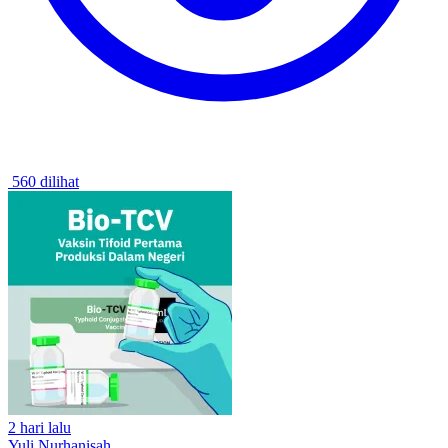
560 dilihat
2 hari lalu
Yuli Nurhanisah