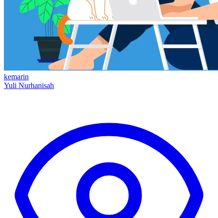
kemarin
Yuli Nurhanisah