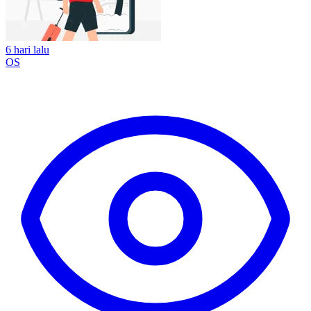
6 hari lalu
OS