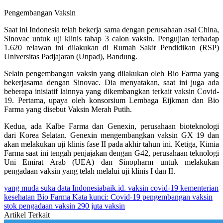
Pengembangan Vaksin
Saat ini Indonesia telah bekerja sama dengan perusahaan asal China,
Sinovac untuk uji klinis tahap 3 calon vaksin. Pengujian terhadap
1.620 relawan ini dilakukan di Rumah Sakit Pendidikan (RSP)
Universitas Padjajaran (Unpad), Bandung.
Selain pengembangan vaksin yang dilakukan oleh Bio Farma yang
bekerjasama dengan Sinovac. Dia menyatakan, saat ini juga ada
beberapa inisiatif lainnya yang dikembangkan terkait vaksin Covid-
19. Pertama, upaya oleh konsorsium Lembaga Eijkman dan Bio
Farma yang disebut Vaksin Merah Putih.
Kedua, ada Kalbe Farma dan Genexin, perusahaan bioteknologi
dari Korea Selatan. Genexin mengembangkan vaksin GX 19 dan
akan melakukan uji klinis fase II pada akhir tahun ini. Ketiga, Kimia
Farma saat ini tengah penjajakan dengan G42, perusahaan teknologi
Uni Emirat Arab (UEA) dan Sinopharm untuk melakukan
pengadaan vaksin yang telah melalui uji klinis I dan II.
yang muda suka data
Indonesiabaik.id.
vaksin covid-19
kementerian
kesehatan
Bio Farma
Kata kunci: Covid-19
pengembangan vaksin
stok pengadaan vaksin
290 juta vaksin
Artikel Terkait