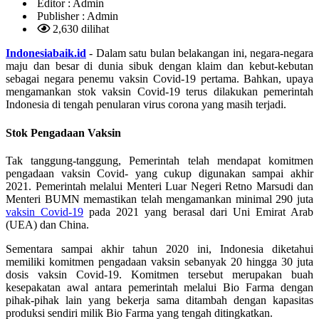
Editor :
Admin
Publisher :
Admin
2,630 dilihat
Indonesiabaik.id
- Dalam satu bulan belakangan ini, negara-negara
maju dan besar di dunia sibuk dengan klaim dan kebut-kebutan
sebagai negara penemu vaksin Covid-19 pertama. Bahkan, upaya
mengamankan stok vaksin Covid-19 terus dilakukan pemerintah
Indonesia di tengah penularan virus corona yang masih terjadi.
Stok Pengadaan Vaksin
Tak tanggung-tanggung, Pemerintah telah mendapat komitmen
pengadaan vaksin Covid- yang cukup digunakan sampai akhir
2021. Pemerintah melalui Menteri Luar Negeri Retno Marsudi dan
Menteri BUMN memastikan telah mengamankan minimal 290 juta
vaksin Covid-19
pada 2021 yang berasal dari Uni Emirat Arab
(UEA) dan China.
Sementara sampai akhir tahun 2020 ini, Indonesia diketahui
memiliki komitmen pengadaan vaksin sebanyak 20 hingga 30 juta
dosis vaksin Covid-19. Komitmen tersebut merupakan buah
kesepakatan awal antara pemerintah melalui Bio Farma dengan
pihak-pihak lain yang bekerja sama ditambah dengan kapasitas
produksi sendiri milik Bio Farma yang tengah ditingkatkan.