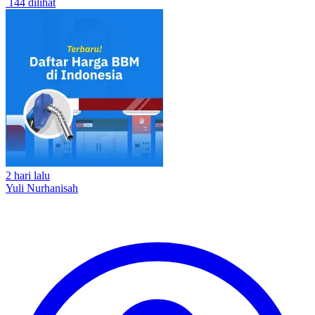
144 dilihat
2 hari lalu
Yuli Nurhanisah