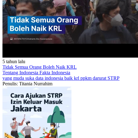
5 tahun lalu
Tidak Semua Orang Boleh Naik KRL
Tentang Indonesia
Fakta Indonesia
yang muda suka data
indonesia baik
krl
ppkm darurat
STRP
Penulis: Titania Nurrahim