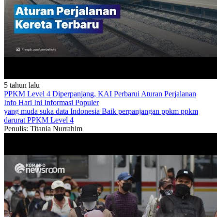
5 tahun lalu
PPKM Level 4 Diperpanjang, KAI Perbarui Aturan Perjalanan
Info Hari Ini
Informasi Populer
yang muda suka data
Indonesia Baik
perpanjangan ppkm
ppkm
darurat
PPKM Level 4
Penulis: Titania Nurrahim