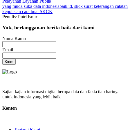
Pelayanan
Layanan Publik
yang muda suka data
indonesiabaik.id.
skck
surat keterangan catatan
kepolisian
cara buat SKCK
Penulis: Putri Isnur
Yuk, berlangganan berita baik dari kami
Nama Kamu
Email
Kirim
Sajian kajian informasi digital berupa data dan fakta tiap harinya
untuk indonesia yang lebih baik
Konten
Tentang Kami