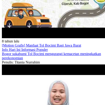
8 tahun lalu
[Motion Grafis] Manfaat Tol Bocimi Bagi Jawa Barat
Info Hari Ini
Informasi Populer
Bogor
sukabumi
Tol Bocimi
mengurangi kemacetan
meningkatkan
perekonomian
Penulis: Titania Nurrahim