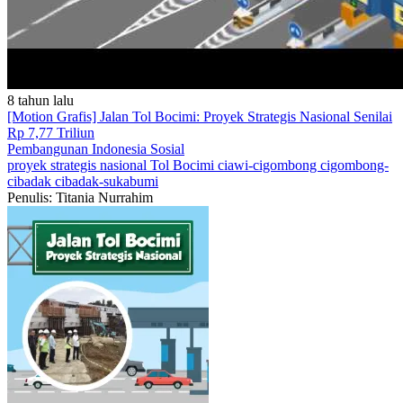
8 tahun lalu
[Motion Grafis] Jalan Tol Bocimi: Proyek Strategis Nasional Senilai
Rp 7,77 Triliun
Pembangunan Indonesia
Sosial
proyek strategis nasional
Tol Bocimi
ciawi-cigombong
cigombong-
cibadak
cibadak-sukabumi
Penulis: Titania Nurrahim