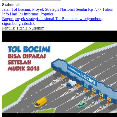
8 tahun lalu
Jalan Tol Bocimi: Proyek Strategis Nasional Senilai Rp 7,77 Triliun
Info Hari Ini
Informasi Populer
Bogor
proyek strategis nasional
Tol Bocimi
ciawi-cigombong
cigombong-cibadak
Penulis: Titania Nurrahim