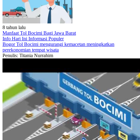
8 tahun lalu
Manfaat Tol Bocimi Bagi Jawa Barat
Info Hari Ini
Informasi Populer
Bogor
Tol Bocimi
mengurangi kemacetan
meningkatkan
perekonomian
tempat wisata
Penulis: Titania Nurrahim