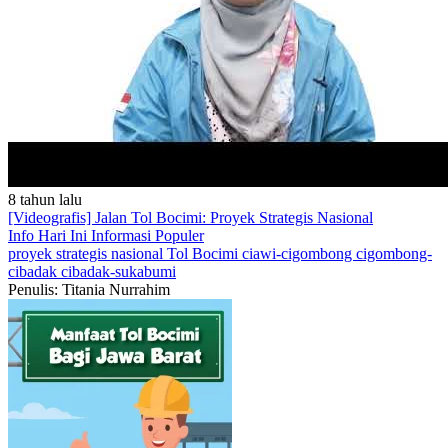
8 tahun lalu
[Videografis] Jalan Tol Bocimi: Proyek Strategis Nasional
Info Hari Ini
Informasi Populer
proyek strategis nasional
Tol Bocimi
ciawi-cigombong
cigombong-
cibadak
cibadak-sukabumi
Penulis: Titania Nurrahim