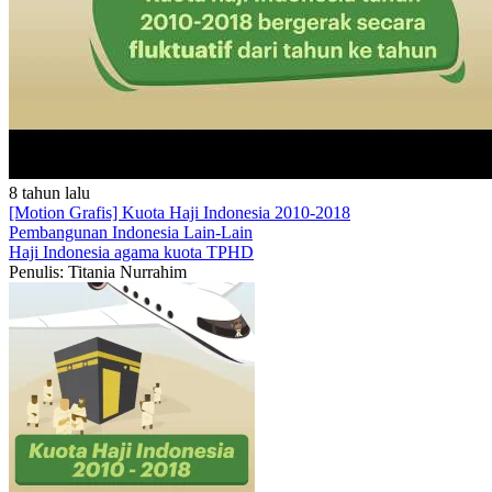
8 tahun lalu
[Motion Grafis] Kuota Haji Indonesia 2010-2018
Pembangunan Indonesia
Lain-Lain
Haji
Indonesia
agama
kuota
TPHD
Penulis: Titania Nurrahim