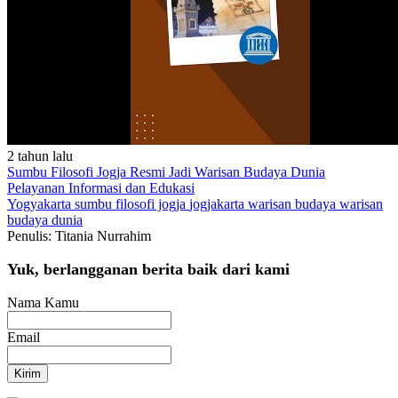
2 tahun lalu
Sumbu Filosofi Jogja Resmi Jadi Warisan Budaya Dunia
Pelayanan
Informasi dan Edukasi
Yogyakarta
sumbu filosofi jogja
jogjakarta
warisan budaya
warisan
budaya dunia
Penulis: Titania Nurrahim
Yuk, berlangganan berita baik dari kami
Nama Kamu
Email
Kirim