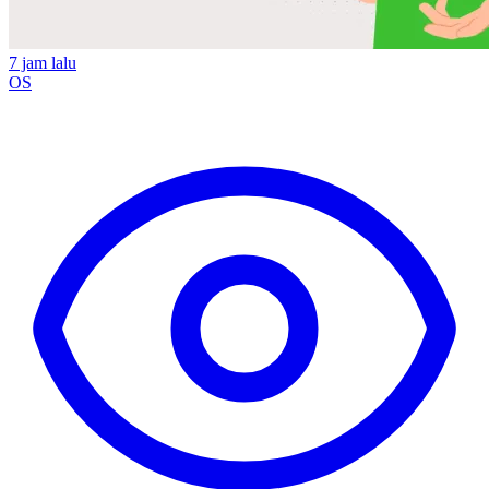
7 jam lalu
OS