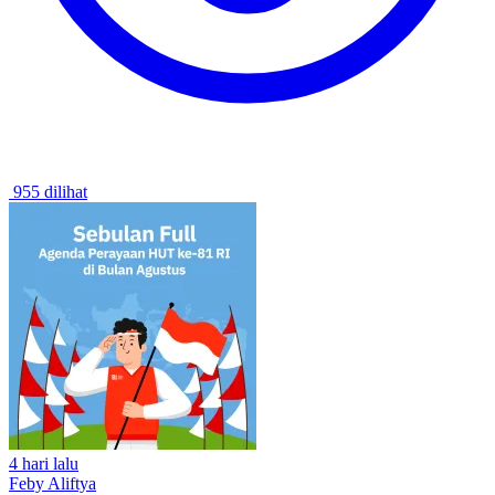
955 dilihat
4 hari lalu
Feby Aliftya