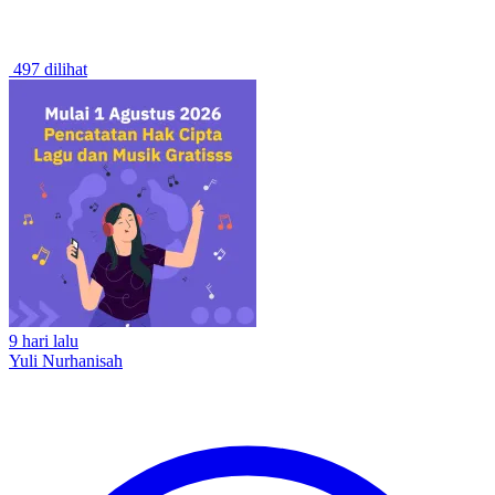
497 dilihat
9 hari lalu
Yuli Nurhanisah