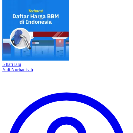
5 hari lalu
Yuli Nurhanisah