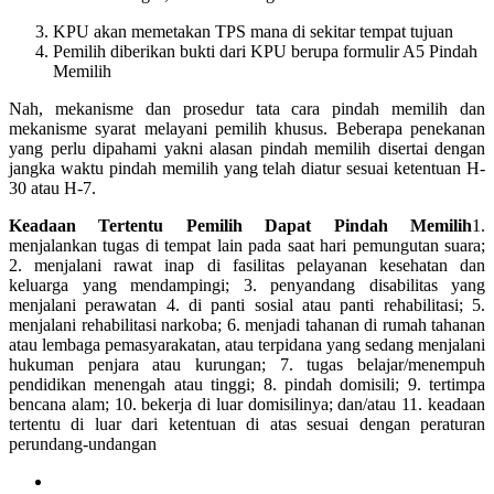
KPU akan memetakan TPS mana di sekitar tempat tujuan
Pemilih diberikan bukti dari KPU berupa formulir A5 Pindah
Memilih
Nah, mekanisme dan prosedur tata cara pindah memilih dan
mekanisme syarat melayani pemilih khusus. Beberapa penekanan
yang perlu dipahami yakni alasan pindah memilih disertai dengan
jangka waktu pindah memilih yang telah diatur sesuai ketentuan H-
30 atau H-7.
Keadaan Tertentu Pemilih Dapat Pindah Memilih
1.
menjalankan tugas di tempat lain pada saat hari pemungutan suara;
2. menjalani rawat inap di fasilitas pelayanan kesehatan dan
keluarga yang mendampingi; 3. penyandang disabilitas yang
menjalani perawatan 4. di panti sosial atau panti rehabilitasi; 5.
menjalani rehabilitasi narkoba; 6. menjadi tahanan di rumah tahanan
atau lembaga pemasyarakatan, atau terpidana yang sedang menjalani
hukuman penjara atau kurungan; 7. tugas belajar/menempuh
pendidikan menengah atau tinggi; 8. pindah domisili; 9. tertimpa
bencana alam; 10. bekerja di luar domisilinya; dan/atau 11. keadaan
tertentu di luar dari ketentuan di atas sesuai dengan peraturan
perundang-undangan