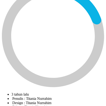
3 tahun lalu
Penulis :
Titania Nurrahim
Design :
Titania Nurrahim