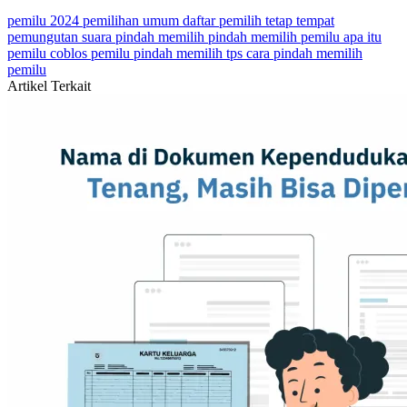
pemilu 2024
pemilihan umum
daftar pemilih tetap
tempat
pemungutan suara
pindah memilih
pindah memilih pemilu
apa itu
pemilu
coblos pemilu
pindah memilih tps
cara pindah memilih
pemilu
Artikel Terkait