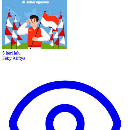
5 hari lalu
Feby Aliftya