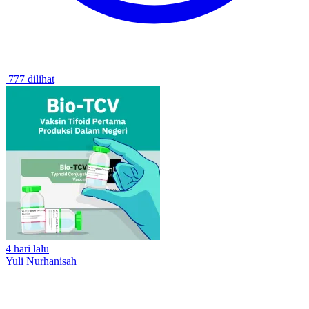
777 dilihat
4 hari lalu
Yuli Nurhanisah