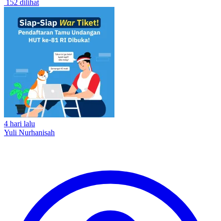
152 dilihat
4 hari lalu
Yuli Nurhanisah