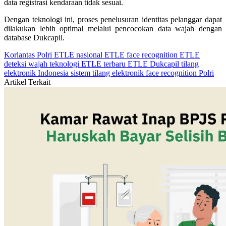
data registrasi kendaraan tidak sesuai.
Dengan teknologi ini, proses penelusuran identitas pelanggar dapat
dilakukan lebih optimal melalui pencocokan data wajah dengan
database Dukcapil.
Korlantas Polri
ETLE nasional
ETLE face recognition
ETLE
deteksi wajah
teknologi ETLE terbaru
ETLE Dukcapil
tilang
elektronik Indonesia
sistem tilang elektronik
face recognition Polri
Artikel Terkait