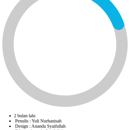
2 bulan lalu
Penulis :
Yuli Nurhanisah
Design :
Ananda Syaifullah