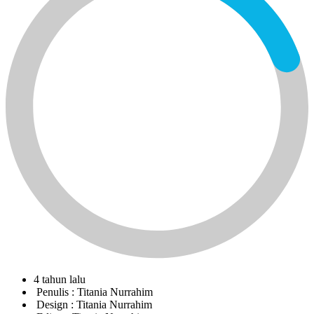
4 tahun lalu
Penulis :
Titania Nurrahim
Design :
Titania Nurrahim