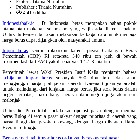
Editor :
Titania Nurrahim
Publisher :
Titania Nurrahim
4,415 dilihat
Indonesiabaik.id
- Di Indonesia, beras merupakan bahan pokok
utama atau makanan sehari-hari yang wajib ada di meja makan.
Untuk itu Pemerintah akan melakukan berbagai cara untuk menjaga
harga beras dapat dijangkau oleh masyarakat umum.
Impor beras
sendiri dilakukan karena posisi Cadangan Beras
Pemerintah (CBP) RI rata-rata 340 ribu ton jauh di bawah
rekomendasi dari FAO yakni sebanyak 1,1-1,8 juta ton.
Pemerintah lewat Wakil Presiden Jusuf Kalla menjamin bahwa
kebijakan impor beras
sebanyak 500 ribu ton tidak akan
mengganggu harga jual petani daerah. Karena tujuannya adalah
untuk melindungi dari lonjakan harga beras, jika stok beras dalam
negeri terbatas, maka harga beras dalam negeri juga akan ikut
melonjak.
Untuk itu Pemerintah melakukan operasi pasar dengan menjual
beras Bulog di semua pasar rakyat dengan prioritas di daerah yang
harga tinggi dan pasokan kosong, dengan harga dibawah Harga
Eceran Tertinggi.
Beras
pemerintah
impor beras
cadangan beras
operasi pasar