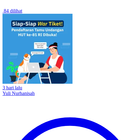
84 dilihat
3 hari lalu
Yuli Nurhanisah