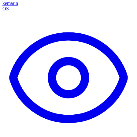
kemarin
OS