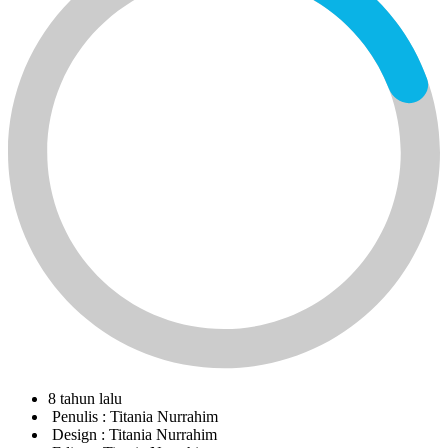
8 tahun lalu
Penulis :
Titania Nurrahim
Design :
Titania Nurrahim