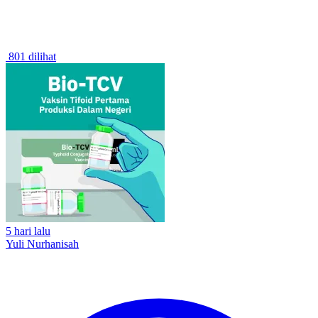
801 dilihat
5 hari lalu
Yuli Nurhanisah