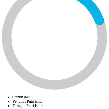
1 tahun lalu
Penulis :
Putri Isnur
Design :
Putri Isnur