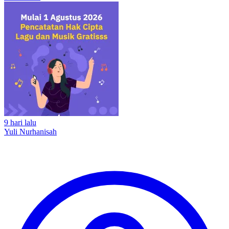
9 hari lalu
Yuli Nurhanisah