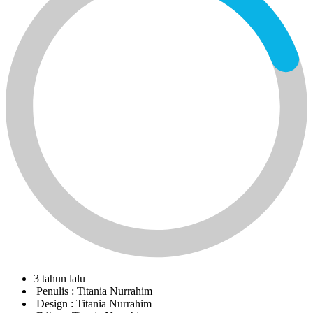
3 tahun lalu
Penulis :
Titania Nurrahim
Design :
Titania Nurrahim