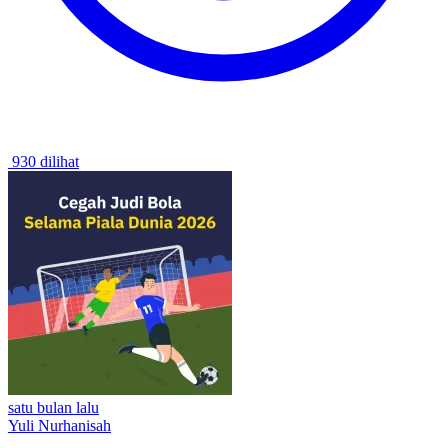
930 dilihat
satu bulan lalu
Yuli Nurhanisah