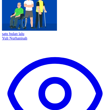
satu bulan lalu
Yuli Nurhanisah