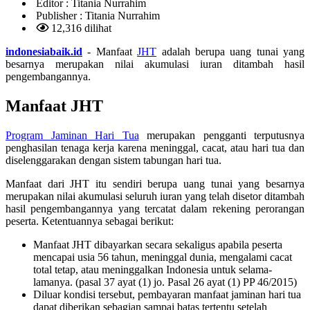
Editor :
Titania Nurrahim
Publisher :
Titania Nurrahim
12,316 dilihat
indonesiabaik.id
- Manfaat
JHT
adalah berupa uang tunai yang
besarnya merupakan nilai akumulasi iuran ditambah hasil
pengembangannya.
Manfaat JHT
Program Jaminan Hari Tua
merupakan pengganti terputusnya
penghasilan tenaga kerja karena meninggal, cacat, atau hari tua dan
diselenggarakan dengan sistem tabungan hari tua.
Manfaat dari JHT itu sendiri berupa uang tunai yang besarnya
merupakan nilai akumulasi seluruh iuran yang telah disetor ditambah
hasil pengembangannya yang tercatat dalam rekening perorangan
peserta. Ketentuannya sebagai berikut:
Manfaat JHT dibayarkan secara sekaligus apabila peserta
mencapai usia 56 tahun, meninggal dunia, mengalami cacat
total tetap, atau meninggalkan Indonesia untuk selama-
lamanya. (pasal 37 ayat (1) jo. Pasal 26 ayat (1) PP 46/2015)
Diluar kondisi tersebut, pembayaran manfaat jaminan hari tua
dapat diberikan sebagian sampai batas tertentu setelah