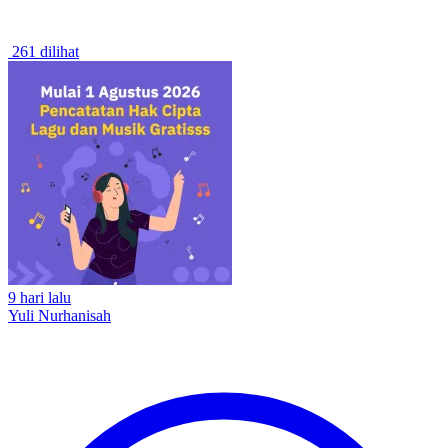
261 dilihat
9 hari lalu
Yuli Nurhanisah