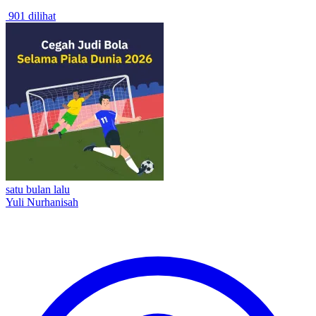
901 dilihat
satu bulan lalu
Yuli Nurhanisah