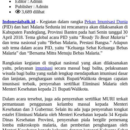
Editor :
Admin
Publisher :
Admin
3,689 dilihat
Indonesiabaik.id
- Kegiatan dalam rangka
Pekan Imunisasi Dunia
(PID) dan hari Malaria Sedunia ini rencananya akan dilaksanakan di
Kabupaten Pandeglang, Provinsi Banten pada hari Senin tanggal 30
April 2018. Tema global acara PID yaitu “
Ready To Beat Malaria”
dan tema nasional yaitu “Bebas Malaria, Prestasi Bangsa.” Adapun
sub tema dalam acara PID, yaitu “Keluarga Sehat Keluarga Bebas
Malaria” dan “Bersama Mitra Menuju Bebas Malaria.”
Rangkaian kegiatan di tingkat nasional yang akan dilaksanakan
yaitu, pelayanan
imunisasi
secara massal bagi balita, pelaksanaan
wisuda bagi balita yang sudah lengkap mendapatkan imunisasi dasar
dan lanjutan, penghargaan untuk Bupati/Walikota dengan capaian
imunisasi terbaik, penyerahan sertifikat Eliminasi Malaria oleh
Menteri Kesehatan kepada 21 Bupati/Walikota.
Dalam acara tersebut, juga ada penyerahan sertifikat MURI terkait
pemantauan penggunaan kelambu massal kepada Menteri
Kesehatan dan 3 Gubernur. Selain itu ada juga penyerahan tongkat
estafet Eliminasi Malaria oleh Menteri Kesehatan kepada 34 Kepala
Dinas Kesehatan Provinsi, penyerahan piala bergilir pemenang
lomba mikroskopis malaria, dan pemberian penghargaan oleh