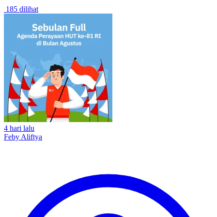
185 dilihat
4 hari lalu
Feby Aliftya