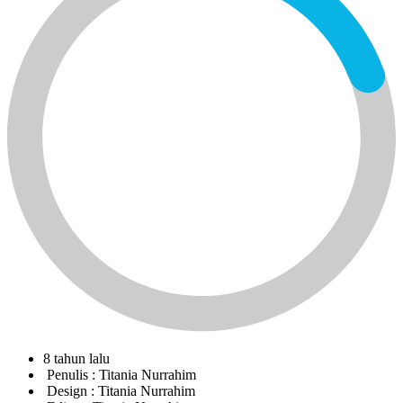
8 tahun lalu
Penulis :
Titania Nurrahim
Design :
Titania Nurrahim