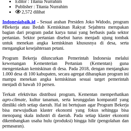
Editor :
Titania Nurrahim
Publisher :
Titania Nurrahim
2,572 dilihat
Indonesiabaik.id
- Sesuai arahan Presiden Joko Widodo, program
#Bekerja atau Bedah Kemiskinan Rakyat Sejahtera merupakan
bagian dari program padat karya tunai yang berbasis pada sektor
pertanian. Sektor pertanian disebut harus menjadi ujung tombak
untuk menekan angka kemiskinan khususnya di desa, serta
mengangkat kesejahteraan petani.
Program Bekerja diluncurkan Pemerintah Indonesia melalui
kewenangan Kementerian Pertanian (Kementan) guna
mengentaskan kemiskinan di desa. Pada 2018, dengan menjangkau
1.000 desa di 100 kabupaten, secara agregat diharapkan program ini
mampu menekan angka kemiskinan sesuai target pemerintah
menjadi di bawah 10 persen.
Terkait efektivitas distribusi program, Kementan memperhatikan
agro-climate
, kultur tanaman, serta keunggulan komparatif yang
dimiliki oleh setiap daerah. Hal ini bertujuan agar Program Bekerja
bisa mewujudkan klaster ekonomi yang fokus sehingga bisa
menopang skala industri di daerah. Pada setiap klaster ekonomi
dikembangkan usaha hulu (produksi) hingga hilir (pengolahan dan
pemasaran).