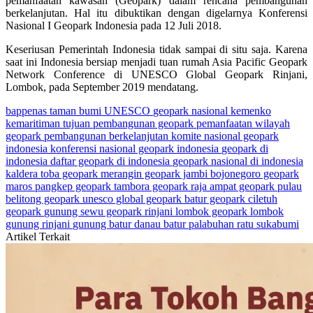
pemanfaatan kawasan (Geopark) dalam rencana pembangunan
berkelanjutan. Hal itu dibuktikan dengan digelarnya Konferensi
Nasional I Geopark Indonesia pada 12 Juli 2018.
Keseriusan Pemerintah Indonesia tidak sampai di situ saja. Karena
saat ini Indonesia bersiap menjadi tuan rumah Asia Pacific Geopark
Network Conference di UNESCO Global Geopark Rinjani,
Lombok, pada September 2019 mendatang.
bappenas
taman bumi
UNESCO
geopark nasional
kemenko
kemaritiman
tujuan pembangunan geopark
pemanfaatan wilayah
geopark
pembangunan berkelanjutan
komite nasional geopark
indonesia
konferensi nasional geopark indonesia
geopark di
indonesia
daftar geopark di indonesia
geopark nasional di indonesia
kaldera toba geopark
merangin geopark jambi
bojonegoro geopark
maros pangkep geopark
tambora geopark
raja ampat geopark
pulau
belitong geopark
unesco global geopark
batur geopark
ciletuh
geopark
gunung sewu geopark
rinjani lombok geopark
lombok
gunung rinjani
gunung batur
danau batur
palabuhan ratu
sukabumi
Artikel Terkait