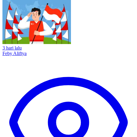
3 hari lalu
Feby Aliftya