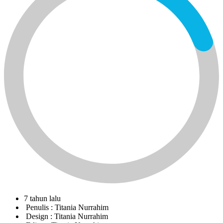
7 tahun lalu
Penulis :
Titania Nurrahim
Design :
Titania Nurrahim