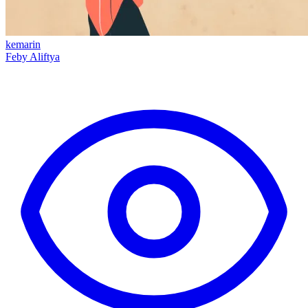
kemarin
Feby Aliftya