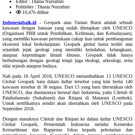
Editor :
Titania Nurrahim
Publisher :
Titania Nurrahim
10,476 dilihat
Indonesiabaik.id
- Geopark atau Taman Bumi adalah sebuah
kawasan dengan batasan yang sudah ditetapkan oleh UNESCO
(Organisasi PBB untuk Pendidikan, Keilmuan, dan Kebudayaan),
yang memiliki kawasan permukaan cukup luas untuk pembangunan
ekonomi lokal berkelanjutan. Geopark global harus terdiri atas
sejumlah jejak geologi yang memiliki keindahan, kelangkaan,
ataupun kepentingan ilmiah khusus. Geopark tidak hanya
berhubungan dengan geologi tetapi juga ekologi, arkeologi, serta
nilai sejarah ataupun budaya.
Nah pada 16 April 2018, UNESCO menambahkan 13 UNESCO
Global Geopark baru dalam daftar tersebut yang kini berisi 140
kawasan tersebar di 38 negara. Dari 13 yang baru diresmikan oleh
UNESCO, dua diantaranya berasal dari Indonesia, yaitu Ciletuh di
Palabuhanratu (Sukabumi) dan Rinjani di Mataram (Lombok).
Untuk sertifikatnya sendiri akan diserahkan oleh UNESCO pada
September 2018.
Dengan masuknya Ciletuh dan Rinjani ke dalam daftar UNESCO
Global Geopark, Pemerintah Indonesia melalui Kemenko
Kemaritiman dan Bappenas fokus kepada pelestarian dan