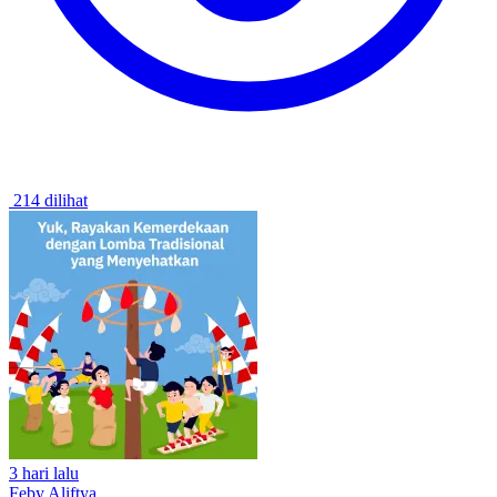
214 dilihat
3 hari lalu
Feby Aliftya