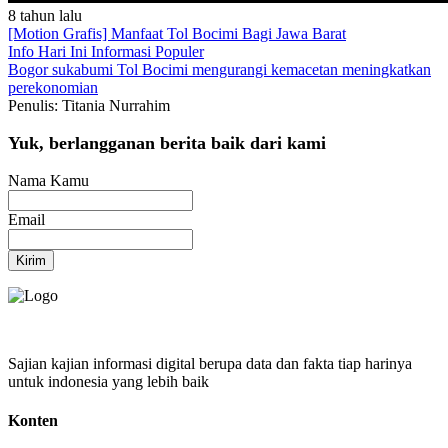
8 tahun lalu
[Motion Grafis] Manfaat Tol Bocimi Bagi Jawa Barat
Info Hari Ini
Informasi Populer
Bogor
sukabumi
Tol Bocimi
mengurangi kemacetan
meningkatkan
perekonomian
Penulis: Titania Nurrahim
Yuk, berlangganan berita baik dari kami
Nama Kamu
Email
Kirim
Sajian kajian informasi digital berupa data dan fakta tiap harinya
untuk indonesia yang lebih baik
Konten