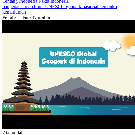
Tentang Indonesia
Fakta Indonesia
bappenas
taman bumi
UNESCO
geopark nasional
kemenko
kemaritiman
Penulis: Titania Nurrahim
7 tahun lalu