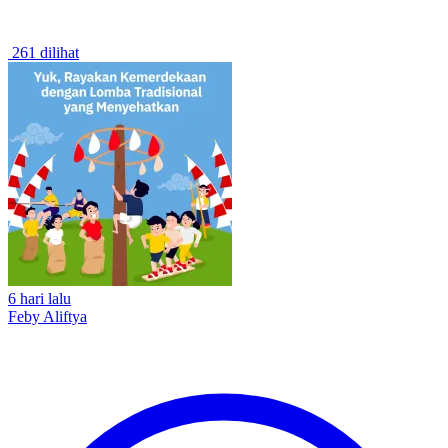
261 dilihat
6 hari lalu
Feby Aliftya