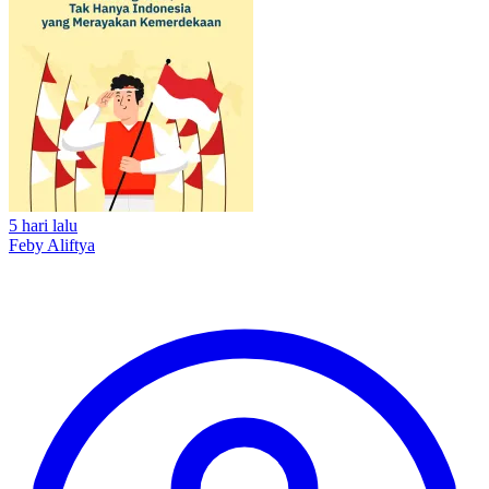
5 hari lalu
Feby Aliftya