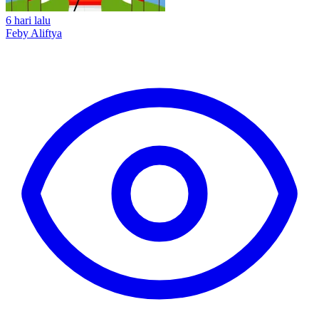
6 hari lalu
Feby Aliftya