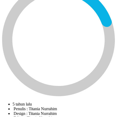
5 tahun lalu
Penulis :
Titania Nurrahim
Design :
Titania Nurrahim