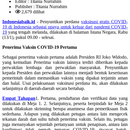
Editor :
Titania Nurrahim
Publisher :
Titania Nurrahim
2,679 dilihat
Indonesiabaik.id
- Penyuntikan perdana
vaksinasi gratis COVID-
19 di Indonesia sebagai upaya untuk keluar dari pandemi COVID-
19
yang tengah melanda, dilakukan di halaman Istana Negara, Rabu
(13/1), pukul 09.00 - selesai.
Penerima Vaksin COVID-19 Pertama
Sebagai penerima vaksin pertama adalah Presiden RI Joko Widodo,
yang kemudian Penerima vaksin lainnya terdiri diberikan kepada
perwakilan lembaga dan perwakilan masyarakat. Penyuntikan
kepada Presiden dan perwakilan lainnya menjadi bentuk keseriusan
pemerintah dalam memastikan vaksin yang dipakai terjamin aman
dan halal. Usai pelaksanaan vaksinasi perdana itu, akan dilakukan
selanjutnya di daerah-daerah secara bertahap.
Empat Tahapan
1. Pertama, pendaftaran dan verifikasi data yang
dilakukan di Meja 1. 2. Selanjutnya, peserta berpindah ke Meja 2
untuk dilakukan skrinning berupa anamnesa dan pemeriksaan fisik
sederhana. Adapun yang dilakukan petugas antara lain mengecek
tekanan darah dan suhu tubuh penerima vaksin. Selain itu, petugas
juga menanyakan sejumlah pertanyaan untuk penapisan, antara lain
konfirmasi tidak pernah terpapar COVID-19; riwayat batuk,