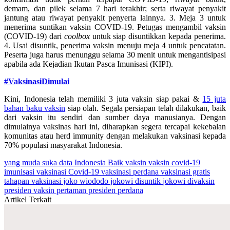
demam, dan pilek selama 7 hari terakhir; serta riwayat penyakit
jantung atau riwayat penyakit penyerta lainnya. 3. Meja 3 untuk
menerima suntikan vaksin COVID-19. Petugas mengambil vaksin
(COVID-19) dari
coolbox
untuk siap disuntikkan kepada penerima.
4. Usai disuntik, penerima vaksin menuju meja 4 untuk pencatatan.
Peserta juga harus menunggu selama 30 menit untuk mengantisipasi
apabila ada Kejadian Ikutan Pasca Imunisasi (KIPI).
#VaksinasiDimulai
Kini, Indonesia telah memiliki 3 juta vaksin siap pakai &
15 juta
bahan baku vaksin
siap olah. Segala persiapan telah dilakukan, baik
dari vaksin itu sendiri dan sumber daya manusianya. Dengan
dimulainya vaksinas hari ini, diharapkan segera tercapai kekebalan
komunitas atau herd immunity dengan melakukan vaksinasi kepada
70% populasi masyarakat Indonesia.
yang muda suka data
Indonesia Baik
vaksin
vaksin covid-19
imunisasi
vaksinasi Covid-19
vaksinasi perdana
vaksinasi gratis
tahapan vaksinasi
joko wiododo
jokowi disuntik
jokowi divaksin
presiden vaksin pertaman
presiden perdana
Artikel Terkait