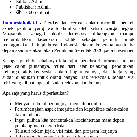
Editor :
Admin
Publisher :
Admin
17,605 dilihat
Indonesiabaik.id
- Cerdas dan cermat dalam memilih menjadi
aspek penting yang wajib dimiliki oleh setiap warga negara.
Masyarakat sebagai pionir demokrasi diharapkan mampu
menumbuhkan kesadaran politik sebagai pemilih untuk
menggunakan hak pilihnya. Indonesia dalam beberapa waktu ke
depan akan melaksanakan Pemilihan Serentak 2020 pada Desember.
Sebagai pemilih, sebaiknya kita rajin menelusuri informasi rekam
jejak calon pilihannya, mulai dari latar belakang, pendidikan,
keluarga, aktivitas sosial dalam lingkungannya, dan kerja yang
sudah dilakukan untuk orang banyak. Tak terkecuali, sebuah visi
misi yang dibuat, apakah sudah relevan atau belum.
Apa saja yang harus diperhatikan?
Menyadari betul pentingnya menjadi pemilih
Pertimbangkan aspek integritas dan kapabilitas calon-calon
dalam pilkada
Ingat, pilihan kita menentukan kesejahteraan masa depan
pembangunan daerah kita
Telusuri rekam jejak, visi misi, dan program kerjanya
Tidak mudah terpengaruh hoaks kampanye