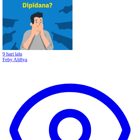
9 hari lalu
Feby Aliftya