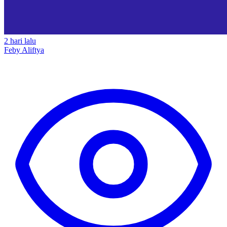
2 hari lalu
Feby Aliftya