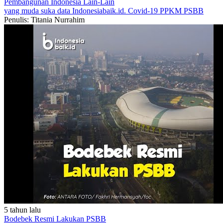
Pembangunan Indonesia
Lain-Lain
yang muda suka data
Indonesiabaik.id.
Covid-19
PPKM
PSBB
Penulis: Titania Nurrahim
5 tahun lalu
Bodebek Resmi Lakukan PSBB