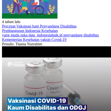
4 tahun lalu
Percepat Vaksinasi bagi Penyandang Disabilitas
Pembangunan Indonesia
Kesehatan
yang muda suka data
indonesiabaik.id
penyandang disabilitas
Kementerian Kesehatan
vaksin Covid-19
Penulis: Titania Nurrahim