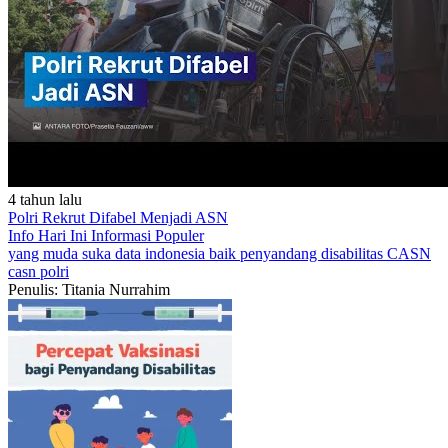
4 tahun lalu
Polri Rekrut Difabel Menjadi ASN
Info Hari Ini
Informasi Populer
yang muda suka data
indonesia baik
penyandang disabilitas
CASN
casn polri
Penulis: Titania Nurrahim