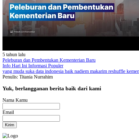
5 tahun lalu
Peleburan dan Pembentukan Kementerian Baru
Info Hari Ini
Informasi Populer
yang muda suka data
indonesia baik
nadiem makarim
reshuffle
kemen
Penulis: Titania Nurrahim
Yuk, berlangganan berita baik dari kami
Nama Kamu
Email
Kirim