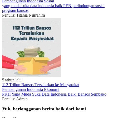
Pembangunan Indonesia
Sosial
yang muda suka data
indonesia baik
PEN
perlindungan sosial
program bansos
Penulis: Titania Nurrahim
5 tahun lalu
112 Triliun Bansos Tersalurkan ke Masyarakat
Pembangunan Indonesia
Ekonomi
PKH
Yang Muda Suka Data
Indonesia Baik.
Bansos
Sembako
Penulis: Admin
Yuk, berlangganan berita baik dari kami