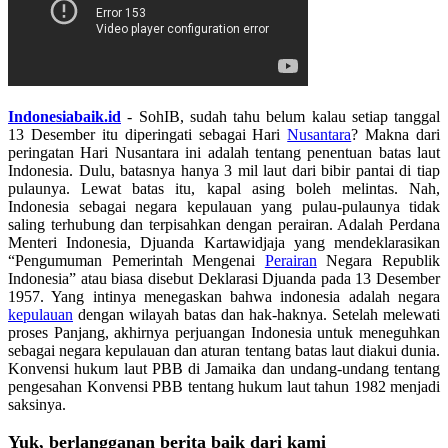
Indonesiabaik.id
- SohIB, sudah tahu belum kalau setiap tanggal
13 Desember itu diperingati sebagai Hari
Nusantara
? Makna dari
peringatan Hari Nusantara ini adalah tentang penentuan batas laut
Indonesia. Dulu, batasnya hanya 3 mil laut dari bibir pantai di tiap
pulaunya. Lewat batas itu, kapal asing boleh melintas. Nah,
Indonesia sebagai negara kepulauan yang pulau-pulaunya tidak
saling terhubung dan terpisahkan dengan perairan. Adalah Perdana
Menteri Indonesia, Djuanda Kartawidjaja yang mendeklarasikan
“Pengumuman Pemerintah Mengenai
Perairan
Negara Republik
Indonesia” atau biasa disebut Deklarasi Djuanda pada 13 Desember
1957. Yang intinya menegaskan bahwa indonesia adalah negara
kepulauan
dengan wilayah batas dan hak-haknya. Setelah melewati
proses Panjang, akhirnya perjuangan Indonesia untuk meneguhkan
sebagai negara kepulauan dan aturan tentang batas laut diakui dunia.
Konvensi hukum laut PBB di Jamaika dan undang-undang tentang
pengesahan Konvensi PBB tentang hukum laut tahun 1982 menjadi
saksinya.
Yuk, berlangganan berita baik dari kami