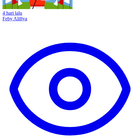
4 hari lalu
Feby Aliftya