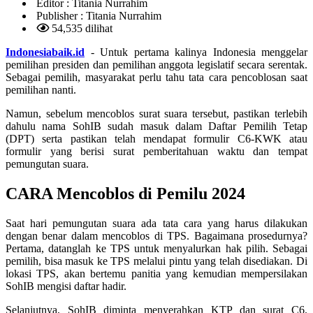
Editor :
Titania Nurrahim
Publisher :
Titania Nurrahim
54,535 dilihat
Indonesiabaik.id
- Untuk pertama kalinya Indonesia menggelar
pemilihan presiden dan pemilihan anggota legislatif secara serentak.
Sebagai pemilih, masyarakat perlu tahu tata cara pencoblosan saat
pemilihan nanti.
Namun, sebelum mencoblos surat suara tersebut, pastikan terlebih
dahulu nama SohIB sudah masuk dalam Daftar Pemilih Tetap
(DPT) serta pastikan telah mendapat formulir C6-KWK atau
formulir yang berisi surat pemberitahuan waktu dan tempat
pemungutan suara.
CARA Mencoblos di Pemilu 2024
Saat hari pemungutan suara ada tata cara yang harus dilakukan
dengan benar dalam mencoblos di TPS. Bagaimana prosedurnya?
Pertama, datanglah ke TPS untuk menyalurkan hak pilih. Sebagai
pemilih, bisa masuk ke TPS melalui pintu yang telah disediakan. Di
lokasi TPS, akan bertemu panitia yang kemudian mempersilakan
SohIB mengisi daftar hadir.
Selanjutnya, SohIB diminta menyerahkan KTP dan surat C6.