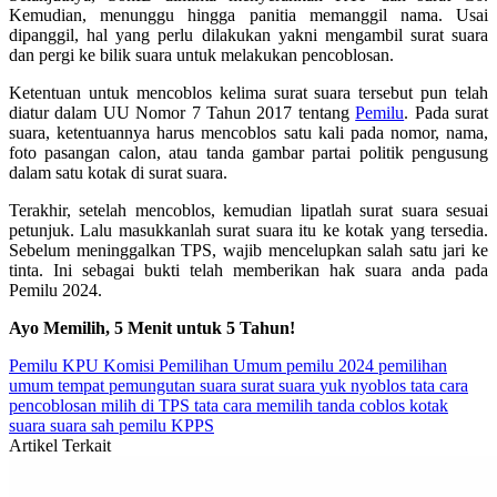
Kemudian, menunggu hingga panitia memanggil nama. Usai
dipanggil, hal yang perlu dilakukan yakni mengambil surat suara
dan pergi ke bilik suara untuk melakukan pencoblosan.
Ketentuan untuk mencoblos kelima surat suara tersebut pun telah
diatur dalam UU Nomor 7 Tahun 2017 tentang
Pemilu
. Pada surat
suara, ketentuannya harus mencoblos satu kali pada nomor, nama,
foto pasangan calon, atau tanda gambar partai politik pengusung
dalam satu kotak di surat suara.
Terakhir, setelah mencoblos, kemudian lipatlah surat suara sesuai
petunjuk. Lalu masukkanlah surat suara itu ke kotak yang tersedia.
Sebelum meninggalkan TPS, wajib mencelupkan salah satu jari ke
tinta. Ini sebagai bukti telah memberikan hak suara anda pada
Pemilu 2024.
Ayo Memilih, 5 Menit untuk 5 Tahun!
Pemilu
KPU
Komisi Pemilihan Umum
pemilu 2024
pemilihan
umum
tempat pemungutan suara
surat suara
yuk nyoblos
tata cara
pencoblosan
milih di TPS
tata cara memilih
tanda coblos
kotak
suara
suara sah pemilu
KPPS
Artikel Terkait