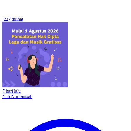
227 dilihat
7 hari lalu
Yuli Nurhanisah