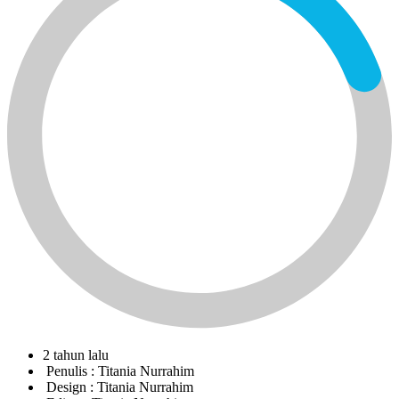
2 tahun lalu
Penulis :
Titania Nurrahim
Design :
Titania Nurrahim