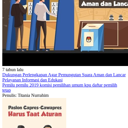
7 tahun lalu
Dukungan Perlengkapan Agar Pemungutan Suara Aman dan Lancar
Pelayanan
Informasi dan Edukasi
Pemilu
pemilu 2019
komisi pemilihan umum
kpu
daftar pemilih
tetap
Penulis: Titania Nurrahim