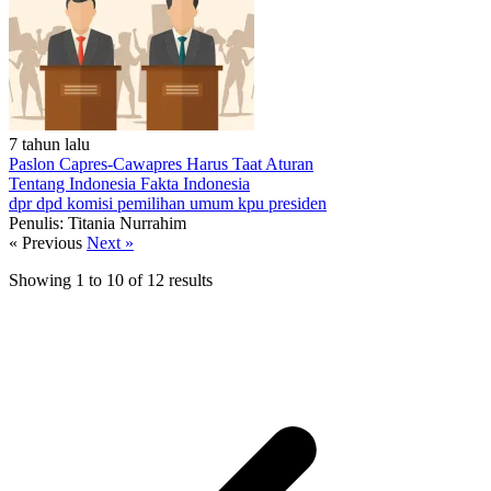
7 tahun lalu
Paslon Capres-Cawapres Harus Taat Aturan
Tentang Indonesia
Fakta Indonesia
dpr
dpd
komisi pemilihan umum
kpu
presiden
Penulis: Titania Nurrahim
« Previous
Next »
Showing
1
to
10
of
12
results