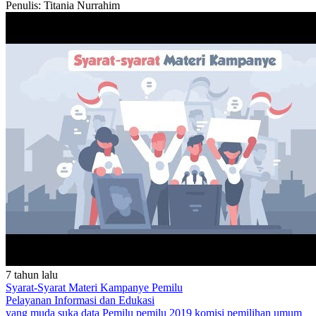
Penulis: Titania Nurrahim
7 tahun lalu
Syarat-Syarat Materi Kampanye Pemilu
Pelayanan
Informasi dan Edukasi
yang muda suka data
Pemilu
pemilu 2019
komisi pemilihan umum