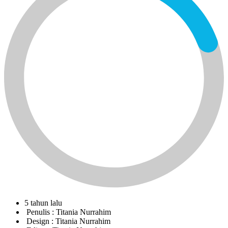
5 tahun lalu
Penulis :
Titania Nurrahim
Design :
Titania Nurrahim