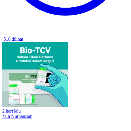
518 dilihat
2 hari lalu
Yuli Nurhanisah