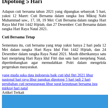
Dipotong 5 Hari
Adapun cuti bersama tahun 2021 yang dipangkas sebanyak 5 hari,
yakni 12 Maret: Cuti Bersama dalam rangka Isra Mikraj Nabi
Muhammad saw., 17, 18, 19 Mei: Cuti Bersama dalam rangka Hari
Raya Idul Fitri 1442 Hijriah, dan 27 Desember: Cuti Bersama dalam
rangka Hari Raya Natal 2021.
Cuti Bersama Tetap
Sementara itu, cuti bersama yang tetap yakni hanya 2 hari pada 12
Mei dalam rangka Hari Raya Idul Fitri 1442 Hijriah, dan 24
Desember dalam rangka Raya Natal 2021. Masih diberikannya satu
hari menjelang Hari Raya Idul Fitri dan satu hari menjelang Natal,
dipertimbangkan agar memudahkan Polri dalam mengelola
pergerakan masyarakat.
yang muda suka data
indonesia baik
cuti
idul fitri
2021
libur
nasional
hari raya
libur
pangkas
dipotong
5 hari
jadi 2 hari
perubahan cuti
pengurangan libur
surat keputusan bersama
isra
mirkraj
hari natal
Artikel Terkait