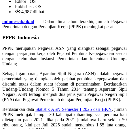
Editor :
OS
Publisher :
OS
4,987 dilihat
indonesiabaik.id
—
Dalam lima tahun terakhir, jumlah Pegawai
Pemerintah dengan Perjanjian Kerja (PPPK) meningkat pesat.
PPPK Indonesia
PPPK merupakan Pegawai ASN yang diangkat sebagai pegawai
dengan perjanjian kerja oleh Pejabat Pembina Kepegawaian sesuai
dengan kebutuhan Instansi Pemerintah dan ketentuan Undang-
Undang.
Sebagai gambaran, Aparatur Sipil Negara (ASN) adalah pegawai
pemerintah yang diangkat oleh pejabat pembina kepegawaian dan
diserahi tugas dalam suatu jabatan di pemerintahan. Berdasarkan
Undang-Undang Nomor 5 Tahun 2014 tentang Aparatur Sipil
Negara, ASN terbagi menjadi dua jenis yaitu Pegawai Negeri Sipil
(PNS) dan Pegawai Pemerintah dengan Perjanjian Kerja (PPPK).
Berdasarkan data
Statistik ASN Semester I-2025 dari BKN
, jumlah
PPPK melonjak hampir 30 kali lipat dibanding saat pertama kali
ditetapkan pada 2021. Jika pada 2021 jumlahnya baru sekitar 50
ribu orang, kini per Juli 2025 sudah menembus 1,55 juta orang.