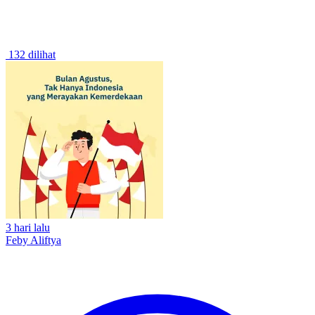
132 dilihat
3 hari lalu
Feby Aliftya