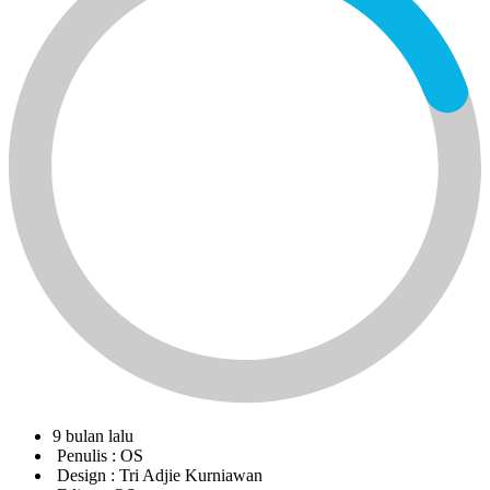
9 bulan lalu
Penulis :
OS
Design :
Tri Adjie Kurniawan