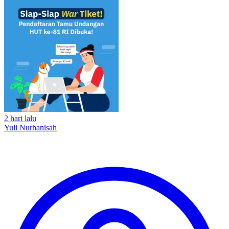
2 hari lalu
Yuli Nurhanisah