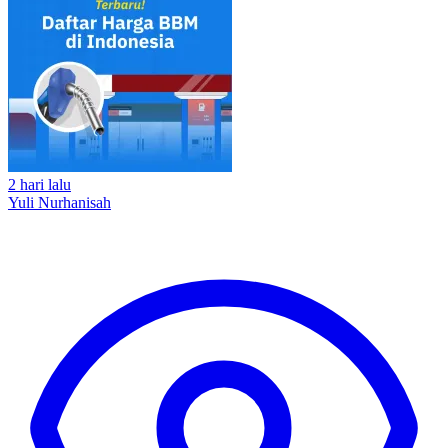
2 hari lalu
Yuli Nurhanisah