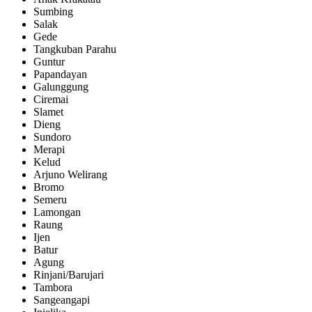
Sumbing
Salak
Gede
Tangkuban Parahu
Guntur
Papandayan
Galunggung
Ciremai
Slamet
Dieng
Sundoro
Merapi
Kelud
Arjuno Welirang
Bromo
Semeru
Lamongan
Raung
Ijen
Batur
Agung
Rinjani/Barujari
Tambora
Sangeangapi