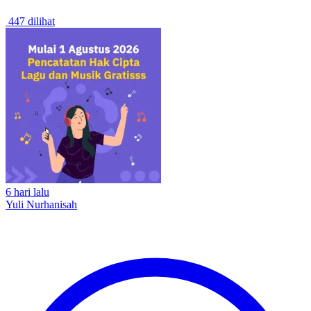
447 dilihat
6 hari lalu
Yuli Nurhanisah