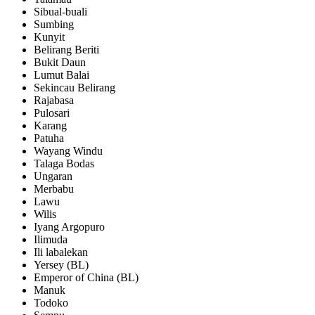
Sibual-buali
Sumbing
Kunyit
Belirang Beriti
Bukit Daun
Lumut Balai
Sekincau Belirang
Rajabasa
Pulosari
Karang
Patuha
Wayang Windu
Talaga Bodas
Ungaran
Merbabu
Lawu
Wilis
Iyang Argopuro
Ilimuda
Ili labalekan
Yersey (BL)
Emperor of China (BL)
Manuk
Todoko