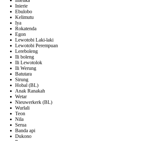
Inielika
Inierie
Ebulobo
Kelimutu
Iya
Rokatenda
Egon
Lewotobi Laki-laki
Lewotobi Perempuan
Lereboleng
Ili boleng
Ili Lewotolok
Ili Werung
Batutara
Sirung
Hobal (BL)
Anak Ranakah
Wetar
Nieuwerkerk (BL)
Wurlali
Teon
Nila
Serua
Banda api
Dukono