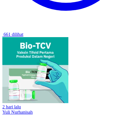
661 dilihat
2 hari lalu
Yuli Nurhanisah