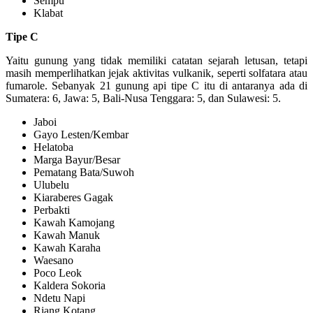
Sempu
Klabat
Tipe C
Yaitu gunung yang tidak memiliki catatan sejarah letusan, tetapi
masih memperlihatkan jejak aktivitas vulkanik, seperti solfatara atau
fumarole. Sebanyak 21 gunung api tipe C itu di antaranya ada di
Sumatera: 6, Jawa: 5, Bali-Nusa Tenggara: 5, dan Sulawesi: 5.
Jaboi
Gayo Lesten/Kembar
Helatoba
Marga Bayur/Besar
Pematang Bata/Suwoh
Ulubelu
Kiaraberes Gagak
Perbakti
Kawah Kamojang
Kawah Manuk
Kawah Karaha
Waesano
Poco Leok
Kaldera Sokoria
Ndetu Napi
Riang Kotang