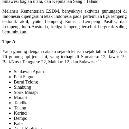
Sulawesi bagian utara, dan Kepulauan Sangir Talaud.
Melansir Kementerian ESDM, banyaknya aktivitas gunungapi di
Indonesia dipengaruhi letak Indonesia pada pertemuan tiga lempeng
tektonik aktif, yaitu Lempeng Eurasia, Lempeng Pasifik, dan
Lempeng Indo-Australia, ketiga lempeng tersebut bergerak saling
bertumbukan.
Tipe A
Yaitu gunung dengan catatan sejarah letusan sejak tahun 1600. Ada
76 gunung api jenis ini, yang terbagi di Sumatera: 12, Jawa: 19,
Bali-Nusa Tenggara: 22, Maluku: 12, dan Sulawesi: 11
Seulawah Agam
Peut Sague
Burni Telong
Sinabung
Sorik Marapi
Marapi
Tandikat
Talang
Kerinci
Dempo
Kaba
Anak Krakatau