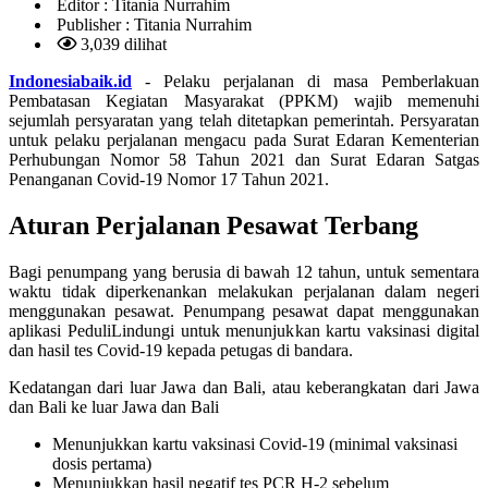
Editor :
Titania Nurrahim
Publisher :
Titania Nurrahim
3,039 dilihat
Indonesiabaik.id
- Pelaku perjalanan di masa Pemberlakuan
Pembatasan Kegiatan Masyarakat (PPKM) wajib memenuhi
sejumlah persyaratan yang telah ditetapkan pemerintah. Persyaratan
untuk pelaku perjalanan mengacu pada Surat Edaran Kementerian
Perhubungan Nomor 58 Tahun 2021 dan Surat Edaran Satgas
Penanganan Covid-19 Nomor 17 Tahun 2021.
Aturan Perjalanan Pesawat Terbang
Bagi penumpang yang berusia di bawah 12 tahun, untuk sementara
waktu tidak diperkenankan melakukan perjalanan dalam negeri
menggunakan pesawat. Penumpang pesawat dapat menggunakan
aplikasi PeduliLindungi untuk menunjukkan kartu vaksinasi digital
dan hasil tes Covid-19 kepada petugas di bandara.
Kedatangan dari luar Jawa dan Bali, atau keberangkatan dari Jawa
dan Bali ke luar Jawa dan Bali
Menunjukkan kartu vaksinasi Covid-19 (minimal vaksinasi
dosis pertama)
Menunjukkan hasil negatif tes PCR H-2 sebelum