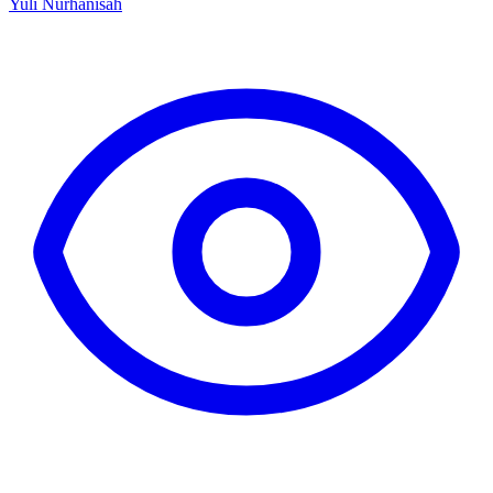
Yuli Nurhanisah