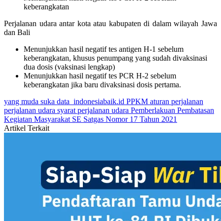
keberangkatan
Perjalanan udara antar kota atau kabupaten di dalam wilayah Jawa
dan Bali
Menunjukkan hasil negatif tes antigen H-1 sebelum
keberangkatan, khusus penumpang yang sudah divaksinasi
dua dosis (vaksinasi lengkap)
Menunjukkan hasil negatif tes PCR H-2 sebelum
keberangkatan jika baru divaksinasi dosis pertama.
yang muda suka data
indonesiabaik.id
PPKM
aturan perjalanan
perjalanan udara
syarat perjalanan udara
Pemberlakuan Pembatasan
Kegiatan Masyarakat
SE Satgas Nomor 17 Tahun 2021
Artikel Terkait