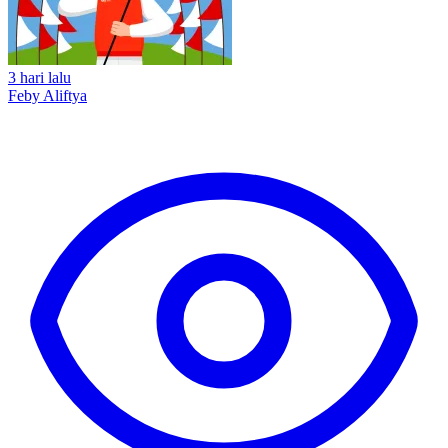
3 hari lalu
Feby Aliftya