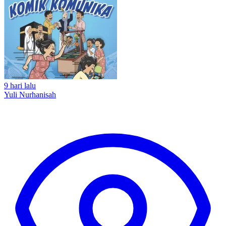
9 hari lalu
Yuli Nurhanisah