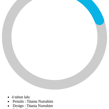
4 tahun lalu
Penulis :
Titania Nurrahim
Design :
Titania Nurrahim