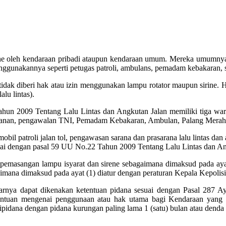
rine oleh kendaraan pribadi ataupun kendaraan umum. Mereka umumnya
menggunakannya seperti petugas patroli, ambulans, pemadam kebakaran, 
dak diberi hak atau izin menggunakan lampu rotator maupun sirine. 
lu lintas).
hun 2009 Tentang Lalu Lintas dan Angkutan Jalan memiliki tiga war
tahanan, pengawalan TNI, Pemadam Kebakaran, Ambulan, Palang Merah,
obil patroli jalan tol, pengawasan sarana dan prasarana lalu lintas da
uai dengan pasal 59 UU No.22 Tahun 2009 Tentang Lalu Lintas dan An
ra pemasangan lampu isyarat dan sirene sebagaimana dimaksud pada aya
gaimana dimaksud pada ayat (1) diatur dengan peraturan Kepala Kepolis
rnya dapat dikenakan ketentuan pidana sesuai dengan Pasal 287 Ay
ntuan mengenai penggunaan atau hak utama bagi Kendaraan yang m
dipidana dengan pidana kurungan paling lama 1 (satu) bulan atau denda