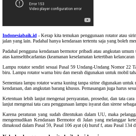
Indonesiabaik.id
- Kerap kita temukan penggunaan rotator atau si
jalan yang lain. Padahal hanya kendaraan tertentu saja yang boleh 
Padahal pengguna kendaraan bermotor pribadi atau angkutan umum ti
atas kamseltibcarlantas (keamanan keselamatan ketertiban kelancaran la
Lampu rotator sendiri sesuai Pasal 59 Undang-Undang Nomor 22 Ta
biru. Lampu rotator warna biru dan merah digunakan untuk mobil 
Sementara lampu rotator warna kuning tanpa sirine digunakan untuk m
kendaraan, dan angkutan barang khusus. Pemasangan juga harus ses
Ketentuan lebih lanjut mengenai persyaratan, prosedur, dan tata ca
lanjut mengenai tata cara penggunaan lampu isyarat dan sirene seba
Karena peraturan yang sudah ditentukan dalam UU, maka pelangga
mengemudikan Kendaraan Bermotor di Jalan yang melanggar kete
dimaksud dalam Pasal 59, Pasal 106 ayat (4) huruf f, atau Pasal 134 