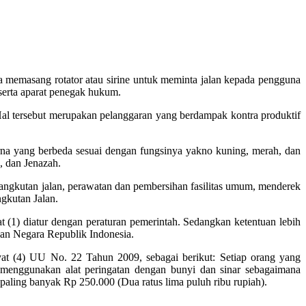
 memasang rotator atau sirine untuk meminta jalan kepada pengguna
serta aparat penegak hukum.
Hal tersebut merupakan pelanggaran yang berdampak kontra produktif
na yang berbeda sesuai dengan fungsinya yakno kuning, merah, dan
 dan Jenazah.
n angkutan jalan, perawatan dan pembersihan fasilitas umum, menderek
gkutan Jalan.
t (1) diatur dengan peraturan pemerintah. Sedangkan ketentuan lebih
ian Negara Republik Indonesia.
at (4) UU No. 22 Tahun 2009, sebagai berikut: Setiap orang yang
enggunakan alat peringatan dengan bunyi dan sinar sebagaimana
 paling banyak Rp 250.000 (Dua ratus lima puluh ribu rupiah).