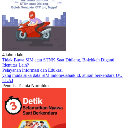
4 tahun lalu
Tidak Bawa SIM atau STNK Saat Ditilang, Bolehkah Diganti
Identitas Lain?
Pelayanan
Informasi dan Edukasi
yang muda suka data
SIM
indonesiabaik.id.
aturan berkendara
UU
LLAJ
Penulis: Titania Nurrahim