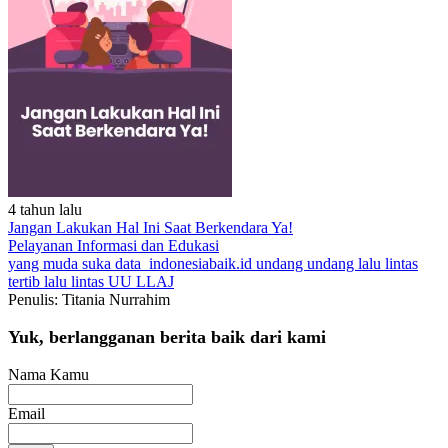
4 tahun lalu
Jangan Lakukan Hal Ini Saat Berkendara Ya!
Pelayanan
Informasi dan Edukasi
yang muda suka data
indonesiabaik.id
undang undang lalu lintas
tertib lalu lintas
UU LLAJ
Penulis: Titania Nurrahim
Yuk, berlangganan berita baik dari kami
Nama Kamu
Email