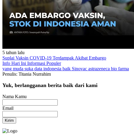
5 tahun lalu
Suplai Vaksin COVID-19 Terdampak Akibat Embargo
Info Hari Ini
Informasi Populer
yang muda suka data
indonesia baik
Sinovac
astrazeneca
bio farma
Penulis: Titania Nurrahim
Yuk, berlangganan berita baik dari kami
Nama Kamu
Email
Kirim