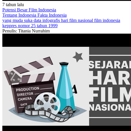
7 tahun lalu
Potensi Besar Film Indonesia
Tentang Indonesia
Fakta Indonesia
yang muda suka data
infografis
hari film nasional
film indonesia
keppres nomor 25 tahun 1999
Penulis: Titania Nurrahim