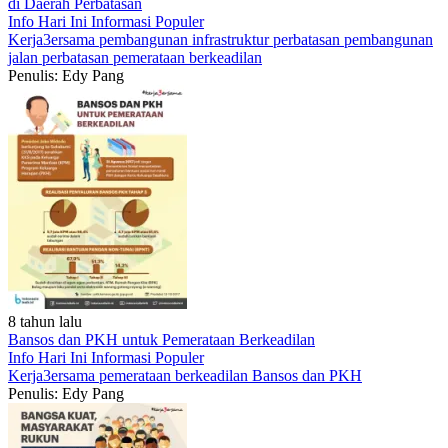
di Daerah Perbatasan
Info Hari Ini
Informasi Populer
Kerja3ersama
pembangunan infrastruktur perbatasan
pembangunan
jalan perbatasan
pemerataan berkeadilan
Penulis: Edy Pang
8 tahun lalu
Bansos dan PKH untuk Pemerataan Berkeadilan
Info Hari Ini
Informasi Populer
Kerja3ersama
pemerataan berkeadilan
Bansos dan PKH
Penulis: Edy Pang