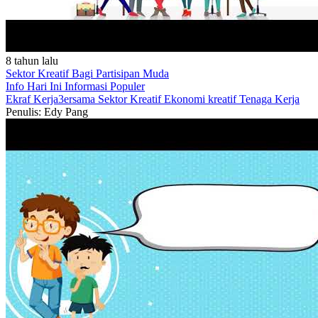
8 tahun lalu
Sektor Kreatif Bagi Partisipan Muda
Info Hari Ini
Informasi Populer
Ekraf
Kerja3ersama
Sektor Kreatif
Ekonomi kreatif
Tenaga Kerja
Penulis: Edy Pang