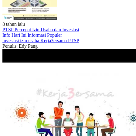
8 tahun lalu
PTSP Percepat Izin Usaha dan Investasi
Info Hari Ini
Informasi Populer
investasi
izin usaha
Kerja3ersama
PTSP
Penulis: Edy Pang